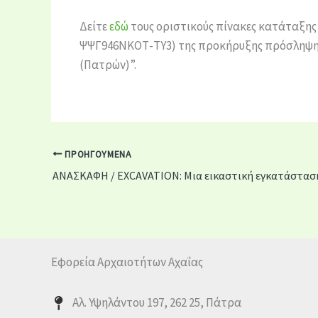
Δείτε
εδώ
τους οριστικούς πίνακες κατάταξη
ΨΨΓ946ΝΚΟΤ-ΤΥ3) της προκήρυξης πρόσληψης
(Πατρών)”.
ΠΡΟΗΓΟΎΜΕΝΑ
Εφορεία Αρχαιοτήτων Αχαΐας
Αλ. Υψηλάντου 197, 262 25, Πάτρα