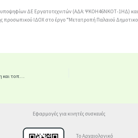
ς υποψηφίων ΔΕ Εργατοτεχνιτών (ΑΔΑ: ΨΚΟΗ46ΝΚΟΤ-1ΗΔ) κα
 προσωπικού ΙΔΟΧ στο έργο “Μετατροπή Παλαιού Δημοτικο
ΑΝΑΣΚΑΦΗ / EXCAVATION: Μια εικαστική εγκατάσταση και τοποειδική παράσταση στο Αρχαιολογικό Μουσείο Αιγίου
Εφαρμογές για κινητές συσκευές
Το Αρχαιολογικό