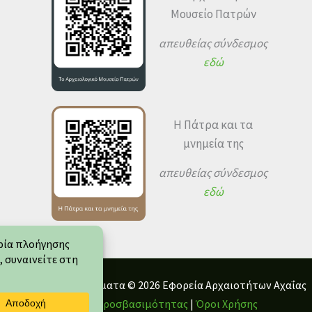
Μουσείο Πατρών
απευθείας σύνδεσμος
εδώ
Η Πάτρα και τα
μνημεία της
απευθείας σύνδεσμος
εδώ
Πνευματικά Δικαιώματα © 2026 Εφορεία Αρχαιοτήτων Αχαΐας
Δήλωση Προσβασιμότητας
|
Όροι Χρήσης