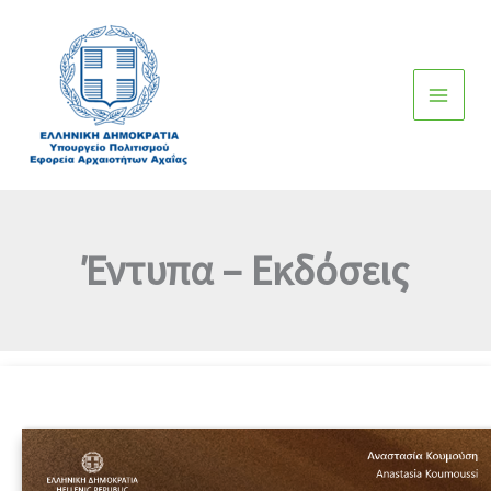
Μετάβαση
στο
περιεχόμενο
Έντυπα – Εκδόσεις