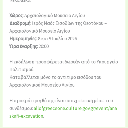
Νικολέικα.
Χώρος:
Αρχαιολογικό Μουσείο Αιγίου
Διαδρομή:
Ιερός Ναός Εισοδίων της Θεοτόκου –
Αρχαιολογικό Μουσείο Αιγίου
Ημερομηνίες:
8 και 9 Ιουλίου 2026
Ώρα έναρξης:
20:00
Η εκδήλωση προσφέρεται δωρεάν από το Υπουργείο
Πολιτισμού.
Καταβάλλεται μόνο το αντίτιμο εισόδου του
Αρχαιολογικού Μουσείου Αιγίου.
Η προκράτηση θέσης είναι υποχρεωτική μέσω του
συνδέσμου:
allofgreeceone.culture.gov.gr/event/ana
skafi-excavation
.