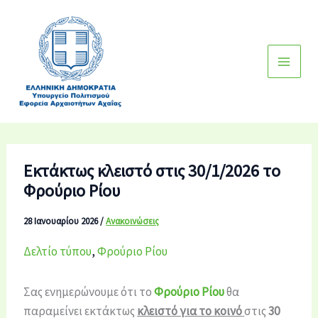
Μετάβαση
στο
περιεχόμενο
Εκτάκτως κλειστό στις 30/1/2026 το
Φρούριο Ρίου
28 Ιανουαρίου 2026
/
Ανακοινώσεις
Δελτίο τύπου
,
Φρούριο Ρίου
Σας ενημερώνουμε ότι το
Φρούριο Ρίου
θα
παραμείνει εκτάκτως
κλειστό για το κο
ινό
στις
30