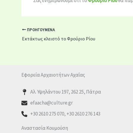
Σας ενημερώνουμε ότι το
Φρούριο Ρίου
θα παρ
ΠΡΟΗΓΟΎΜΕΝΑ
Εκτάκτως κλειστό το Φρούριο Ρίου
Εφορεία Αρχαιοτήτων Αχαΐας
Αλ. Υψηλάντου 197, 262 25, Πάτρα
efaacha@culture.gr
+30 2610 275 070, +30 2610 276 143
Αναστασία Κουμούση