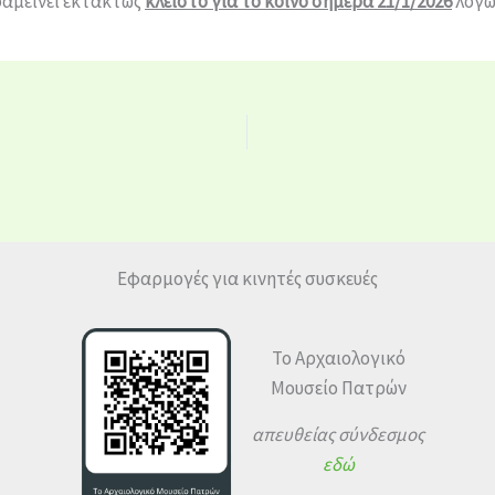
αμείνει εκτάκτως
κλειστό για το κο
ινό
σήμερα 21/1/2026
λόγω
Εφαρμογές για κινητές συσκευές
Το Αρχαιολογικό
Μουσείο Πατρών
απευθείας σύνδεσμος
εδώ