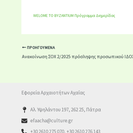
WELOME TO BYZANTIUM Πρόγραμμα Διημερίδας
ΠΡΟΗΓΟΎΜΕΝΑ
Εφορεία Αρχαιοτήτων Αχαΐας
Αλ. Υψηλάντου 197, 262 25, Πάτρα
efaacha@culture.gr
+30 2610 275 070, +30 2610 276 143