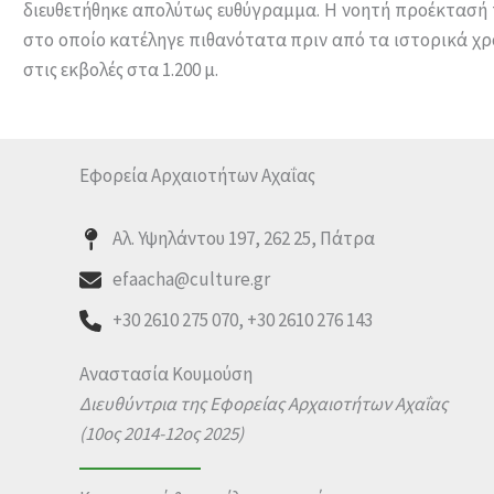
διευθετήθηκε απολύτως ευθύγραμμα. Η νοητή προέκτασή τ
στο οποίο κατέληγε πιθανότατα πριν από τα ιστορικά χρό
στις εκβολές στα 1.200 μ.
Εφορεία Αρχαιοτήτων Αχαΐας
Αλ. Υψηλάντου 197, 262 25, Πάτρα
efaacha@culture.gr
+30 2610 275 070, +30 2610 276 143
Αναστασία Κουμούση
Διευθύντρια της Εφορείας Αρχαιοτήτων Αχαΐας
(10ος 2014-12ος 2025)