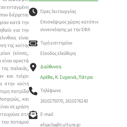
ταν ενταγμένη
Ώρες λειτουργίας
που διέρχεται
Επισκέψιμος χώρος κατόπιν
ησαν κατά την
συνεννόησης με την ΕΦΑ
ηθαίο για την
λινθους είναι
Τιμή εισιτηρίου
νση της κοίτης
ίων (κίονες,
Είσοδος ελεύθερη
ι είναι αρκετά
Διεύθυνση
 της παλαιάς,
ν και τοίχοι
Αρέθα, Κ. Συχαινά, Πάτρα
ε στην κοίτη
Τηλέφωνο
αίτερη πατρίδα
λοσχερώς, και
2610275070, 2610276143
είναι σε χρήση
στοιχούσε στη
E-mail
η του ποταμού
efaacha@culture.gr