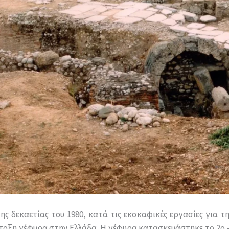
ς δεκαετίας του 1980, κατά τις εκσκαφικές εργασίες για τ
ίτοξη γέφυρα στην Ελλάδα. Η γέφυρα κατασκευάστηκε το 2ο –