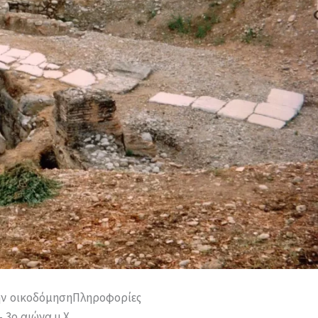
ην οικοδόμηση
Πληροφορίες
 3ο αιώνα μ.Χ.