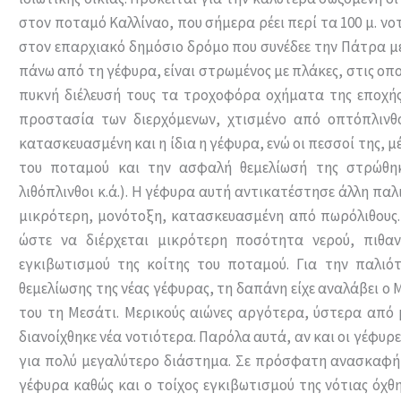
στον ποταμό Καλλίναο, που σήμερα ρέει περί τα 100 μ. ν
στον επαρχιακό δημόσιο δρόμο που συνέδεε την Πάτρα με 
πάνω από τη γέφυρα, είναι στρωμένος με πλάκες, στις οπ
πυκνή διέλευσή τους τα τροχοφόρα οχήματα της εποχής.
προστασία των διερχόμενων, χτισμένο από οπτόπλινθο
κατασκευασμένη και η ίδια η γέφυρα, ενώ οι πεσσοί της, μέ
του ποταμού και την ασφαλή θεμελίωσή της στρώθηκ
λιθόπλινθοι κ.ά.). Η γέφυρα αυτή αντικατέστησε άλλη παλι
μικρότερη, μονότοξη, κατασκευασμένη από πωρόλιθους. 
ώστε να διέρχεται μικρότερη ποσότητα νερού, πιθαν
εγκιβωτισμού της κοίτης του ποταμού. Για την παλι
θεμελίωσης της νέας γέφυρας, τη δαπάνη είχε αναλάβει ο 
του τη Μεσάτι. Μερικούς αιώνες αργότερα, ύστερα από
διανοίχθηκε νέα νοτιότερα. Παρόλα αυτά, αν και οι γέφυρ
για πολύ μεγαλύτερο διάστημα. Σε πρόσφατη ανασκαφή (
γέφυρα καθώς και ο τοίχος εγκιβωτισμού της νότιας όχθ