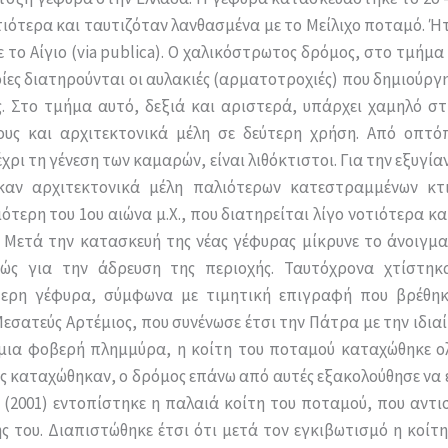
οτιότερα και ταυτιζόταν λανθασμένα με το Μείλιχο ποταμό. Ή
το Αίγιο (via publica). Ο χαλικόστρωτος δρόμος, στο τμήμα 
οίες διατηρούνται οι αυλακιές (αρματοτροχιές) που δημιούργ
 Στο τμήμα αυτό, δεξιά και αριστερά, υπάρχει χαμηλό στ
υς και αρχιτεκτονικά μέλη σε δεύτερη χρήση. Από οπτόπ
χρι τη γένεση των καμαρών, είναι λιθόκτιστοι. Για την εξυγία
αν αρχιτεκτονικά μέλη παλιότερων κατεστραμμένων κτιρ
ότερη του 1ου αιώνα μ.Χ., που διατηρείται λίγο νοτιότερα κα
Μετά την κατασκευή της νέας γέφυρας μίκρυνε το άνοιγμα
ώς για την άδρευση της περιοχής. Ταυτόχρονα χτίστηκα
ότερη γέφυρα, σύμφωνα με τιμητική επιγραφή που βρέθηκ
Μεσατεύς Αρτέμιος, που συνένωσε έτσι την Πάτρα με την ιδι
 μια φοβερή πλημμύρα, η κοίτη του ποταμού καταχώθηκε ο
ες καταχώθηκαν, ο δρόμος επάνω από αυτές εξακολούθησε να 
2001) εντοπίστηκε η παλαιά κοίτη του ποταμού, που αντι
ης του. Διαπιστώθηκε έτσι ότι μετά τον εγκιβωτισμό η κοίτ