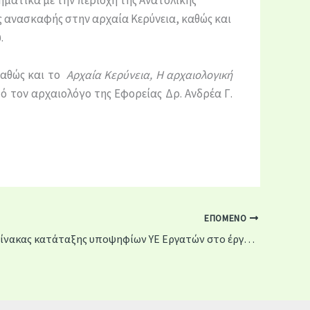
τηματικά με την περιοχή της Ανατολικής
ς ανασκαφής στην αρχαία Κερύνεια, καθώς και
.
 καθώς και το
Αρχαία Κερύνεια,
Η αρχαιολογική
πό τον αρχαιολόγο της Εφορείας Δρ. Ανδρέα Γ.
ΕΠΌΜΕΝΟ
Οριστικός πίνακας κατάταξης υποψηφίων ΥΕ Εργατών στο έργο “Κατασκευή εγκαταστάσεων επεξεργασίας νερού και κεντρικών αγωγών μεταφοράς νερού δήμου Αιγιαλείας”