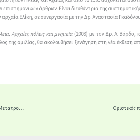
Αρχαιοτήτων Ηλείας και Αχαΐας και από το 1999 ασχολείται συσ
ι επιστημονικών άρθρων. Είναι διευθύντρια της συστηματική
αρχαία Ελίκη, σε συνεργασία με την Δρ. Αναστασία Γκαδόλου
λεια, Αρχαίες πόλεις και μνημεία
(2008) με τον Δρ. Α. Βόρδο,
έλος της ομιλίας, θα ακολουθήσει ξενάγηση στη νέα έκθεση α
Προκήρυξη πρόσληψης προσωπικού ΙΔΟΧ στο έργο “Μετατροπή Παλαιού Δημοτικού Νοσοκομείου σε Εκθεσιακό-Μουσειακό χώρο (Πατρών)”